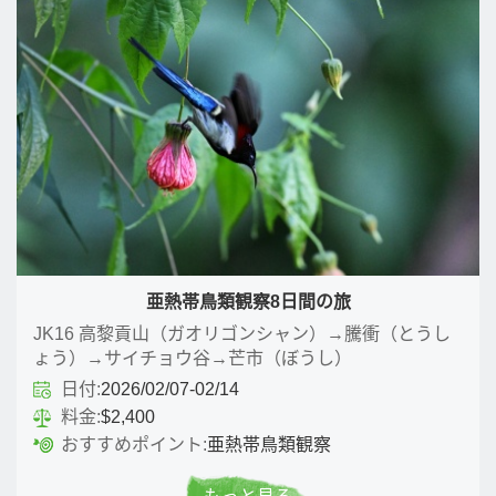
亜熱帯鳥類観察8日間の旅
JK16 高黎貢山（ガオリゴンシャン）→騰衝（とうし
ょう）→サイチョウ谷→芒市（ぼうし）
日付:
2026/02/07-02/14
料金:
$2,400
おすすめポイント:
亜熱帯鳥類観察