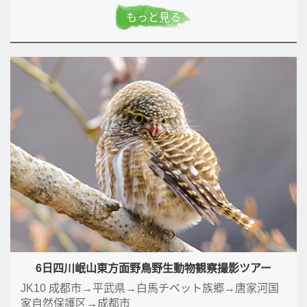
もっと見る
6日四川岷山東方面野鳥野生動物観察撮影ツアー
JK10 成都市→平武県→白馬チベット族郷→唐家河国
家自然保護区→成都市