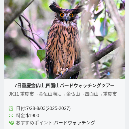
7日重慶金仏山,四面山バードウォッチングツアー
JK11 重慶市→金仏山廟垻→金仏山→四面山→重慶市
日付:
7/28-8/03(2025-2027)
料金:
$1900
おすすめポイント:
バードウォッチング