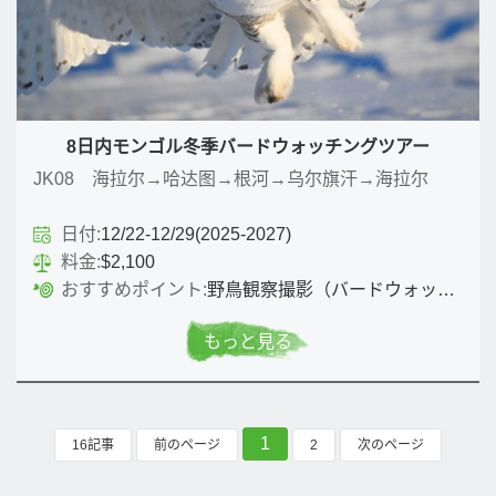
8日内モンゴル冬季バードウォッチングツアー
JK08 海拉尔→哈达图→根河→乌尔旗汗→海拉尔
日付:
12/22-12/29(2025-2027)
料金:
$2,100
おすすめポイント:
野鳥観察撮影（バードウォッチング）
もっと見る
1
16記事
前のページ
2
次のページ