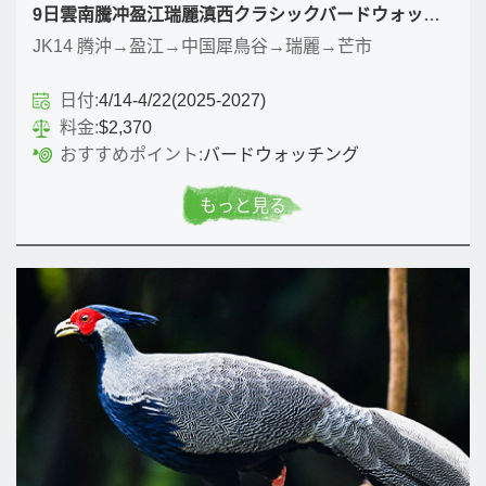
9日雲南騰冲盈江瑞麗滇西クラシックバードウォッチングコース
JK14 腾沖→盈江→中国犀鳥谷→瑞麗→芒市
日付:
4/14-4/22(2025-2027)
料金:
$2,370
おすすめポイント:
バードウォッチング
もっと見る