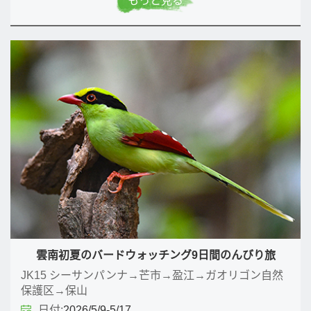
もっと見る
雲南初夏のバードウォッチング9日間のんびり旅
JK15 シーサンパンナ→芒市→盈江→ガオリゴン自然
保護区→保山
日付:
2026/5/9-5/17