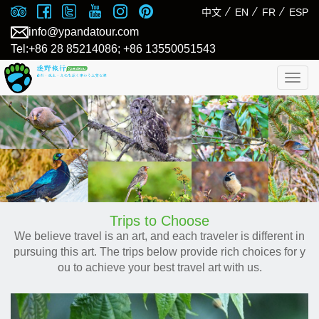
⁄
⁄
⁄
中文
EN
FR
ESP
info@ypandatour.com
Tel:+86 28 85214086; +86 13550051543
Togg
navig
Trips to Choose
We believe travel is an art, and each traveler is different in
pursuing this art. The trips below provide rich choices for y
ou to achieve your best travel art with us.