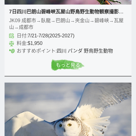
7日四川巴朗山碧峰峡瓦屋山野鳥野生動物観察撮影ツアー
JK09 成都市→臥龍→巴朗山→夾金山→碧峰峡→瓦屋
山→成都市
日付:
7/21-7/28(2025-2027)
料金:
$1,950
おすすめポイント:
四川 パンダ 野鳥野生動物
もっと見る