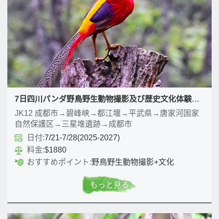
7日四川パンダ野鳥野生動物撮影及び歴史文化体験ツアー
JK12 成都市→碧峰峡→都江堰→平武県→唐家河国家
自然保護区→三星堆遺跡→成都市
日付:
7/21-7/28(2025-2027)
料金:
$1880
おすすめポイント:
野鳥野生動物撮影+文化
もっと見る