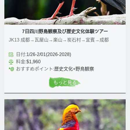
7日四川野鳥観察及び歴史文化体験ツアー
JK13 成都→瓦屋山→楽山→炭石村→宜賓→成都
日付:
1/26-2/01(2026-2028)
料金:
$1,960
おすすめポイント:
歴史文化+野鳥観察
もっと見る