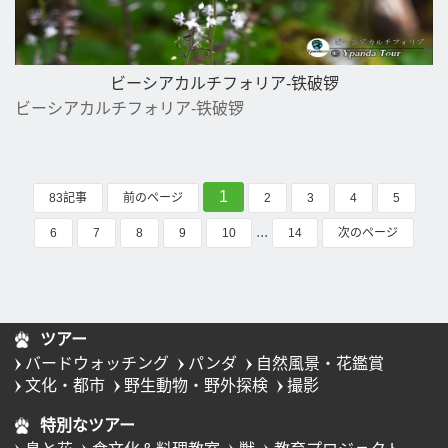
ビーシアカルチフォリア-铁破锣
ビーシアカルチフォリア-铁破锣
1
83記事
前のページ
2
3
4
5
...
6
7
8
9
10
14
次のページ
ツアー
バードウォッチング
パンダ
自然風景・花鑑賞
文化・都市
野生動物・野外探検
撮影
特別なツアー