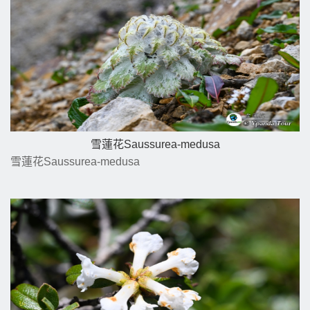
雪蓮花Saussurea-medusa
雪蓮花Saussurea-medusa