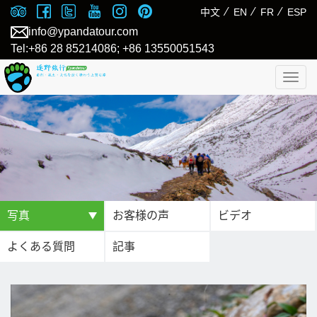
⁄
⁄
⁄
中文
EN
FR
ESP
info@ypandatour.com
Tel:+86 28 85214086; +86 13550051543
Togg
navig
写真
お客様の声
ビデオ
よくある質問
記事