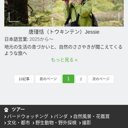
唐瑾恬（トウキンテン）Jessie
日本語営業:
2025から～
地元の生活の息づかいと、自然のささやきが聞こえてくる
ような旅へ
もっと見る »
1
10記事
前のページ
2
次のページ
ツアー
バードウォッチング
パンダ
自然風景・花鑑賞
文化・都市
野生動物・野外探検
撮影