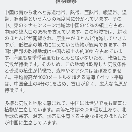
植物観察
中国は南から北へと赤道地帯、熱帯、亜熱帯、暖温帯、温
帯、寒温帯という六つの温度帯に分かれています。その
中、東のシナモンスーン地域は中国の45％の領土を占め、
中国の総人口の95％を支えています。この地域では、耕地
のほとんどが開墾され、原生林がほとんど消滅していきま
すが、低標高の地域に生えている植物が観察できます。中
国北西部の乾燥地域は中国の領土の約30％を占めていま
す。海風も夏季季節風もほとんど届かないため、乾燥した
気候が特徴です。そのため、この地域は乾燥した気候条件
と砂漠の植生が特徴で、森林やオアシスはほぼありませ
ん。平均標高が4000メートルを超える青海チベット平原
は、中国全土の4分の1を占め、雪山が多く、広大な高原が
特徴です。
多様な気候と地形に恵まれて、中国には世界で最も豊富な
植物が生息しています。高等植物は32,000種以上あり、北
半球の寒帯、温帯、熱帯に生育する主要な植物のほとんど
が中国に生息しています。