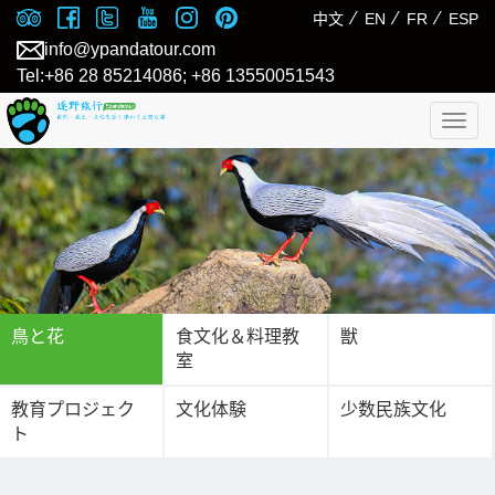
⁄
⁄
⁄
中文
EN
FR
ESP
info@ypandatour.com
Tel:+86 28 85214086; +86 13550051543
Togg
navig
鳥と花
食文化＆料理教
獣
室
教育プロジェク
文化体験
少数民族文化
ト