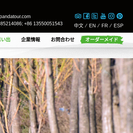
pandatour.com
8 85214086; +86 13550051543
中文
⁄
EN
⁄
FR
⁄
ESP
思い出
企業情報
お問合わせ
オーダーメイド