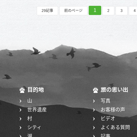
1
29記事
前のページ
2
3
4
目的地
旅の思い出
山
写真
世界遺産
お客様の声
村
ビデオ
シティ
よくある質問
湖
記事