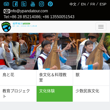
⁄
⁄
⁄
中文
EN
FR
ESP
info@ypandatour.com
Tel:+86 28 85214086; +86 13550051543
Togg
navig
鳥と花
食文化＆料理教
獣
室
教育プロジェク
文化体験
少数民族文化
ト