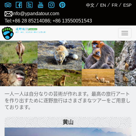
⁄
⁄
⁄
中文
EN
FR
ESP
info@ypandatour.com
Tel:+86 28 85214086; +86 13550051543
Togg
navig
一人一人は自分なりの芸術が作れます。最高の旅行アート
を作り出すために逐野旅行はさまざまなツアーをご用意し
ております。
黄山