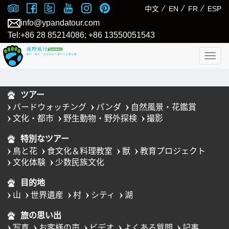
⁄
⁄
⁄
中文
EN
FR
ESP
info@ypandatour.com
Tel:+86 28 85214086; +86 13550051543
Togg
navig
ツアー
バードウォッチング
パンダ
自然風景・花鑑賞
文化・都市
野生動物・野外探検
撮影
特別なツアー
鳥と花
食文化＆料理教室
獣
教育プロジェクト
文化体験
少数民族文化
目的地
山
世界遺産
村
シティ
湖
旅の思い出
写真
お客様の声
ビデオ
よくある質問
記事