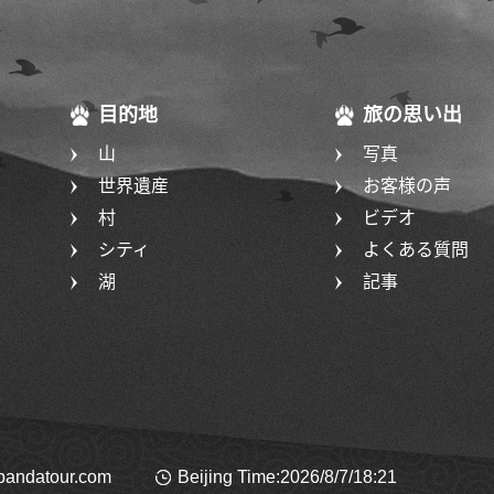
目的地
旅の思い出
山
写真
世界遺産
お客様の声
村
ビデオ
シティ
よくある質問
湖
記事
pandatour.com
Beijing Time:2026/8/7/18:21