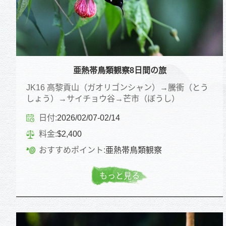
亜熱帯鳥類観察8日間の旅
JK16 高黎貢山（ガオリゴンシャン）→騰衝（とう
しょう）→サイチョウ谷→芒市（ぼうし）
日付:
2026/02/07-02/14
料金:
$2,400
おすすめポイント:
亜熱帯鳥類観察
もっと見る