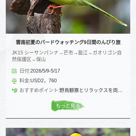
雲南初夏のバードウォッチング9日間のんびり旅
JK15 シーサンパンナ→芒市→盈江→ガオリゴン自
然保護区→保山
日付:
2026/5/9-5/17
料金:
USD2，760
おすすめポイント:
野鳥観察とリラックスを両立させた雲南ならではの旅です
もっと見る