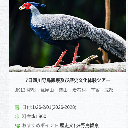
7日四川野鳥観察及び歴史文化体験ツアー
JK13 成都→瓦屋山→楽山→炭石村→宜賓→成都
日付:
1/26-2/01(2026-2028)
料金:
$1,960
おすすめポイント:
歴史文化+野鳥観察