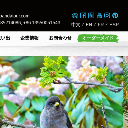
pandatour.com
8 85214086; +86 13550051543
中文
⁄
EN
⁄
FR
⁄
ESP
思い出
企業情報
お問合わせ
オーダーメイド