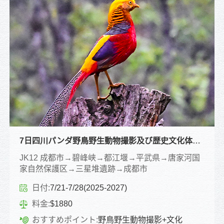
7日四川パンダ野鳥野生動物撮影及び歴史文化体験ツアー
JK12 成都市→碧峰峡→都江堰→平武県→唐家河国
家自然保護区→三星堆遺跡→成都市
日付:
7/21-7/28(2025-2027)
料金:
$1880
おすすめポイント:
野鳥野生動物撮影+文化