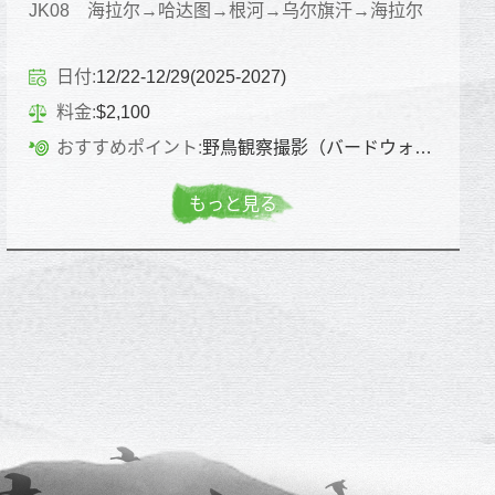
JK08 海拉尔→哈达图→根河→乌尔旗汗→海拉尔
日付:
12/22-12/29(2025-2027)
料金:
$2,100
おすすめポイント:
野鳥観察撮影（バードウォッチング）
もっと見る