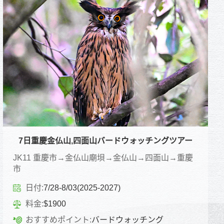
7日重慶金仏山,四面山バードウォッチングツアー
JK11 重慶市→金仏山廟垻→金仏山→四面山→重慶
市
日付:
7/28-8/03(2025-2027)
料金:
$1900
おすすめポイント:
バードウォッチング