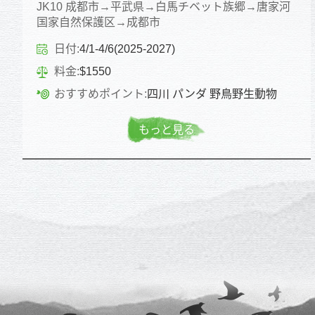
JK10 成都市→平武県→白馬チベット族郷→唐家河
国家自然保護区→成都市
日付:
4/1-4/6(2025-2027)
料金:
$1550
おすすめポイント:
四川 パンダ 野鳥野生動物
もっと見る