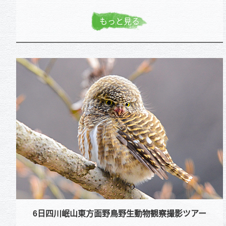
もっと見る
6日四川岷山東方面野鳥野生動物観察撮影ツアー