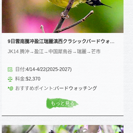
9日雲南騰冲盈江瑞麗滇西クラシックバードウォッチングコース
JK14 腾沖→盈江→中国犀鳥谷→瑞麗→芒市
日付:
4/14-4/22(2025-2027)
料金:
$2,370
おすすめポイント:
バードウォッチング
もっと見る