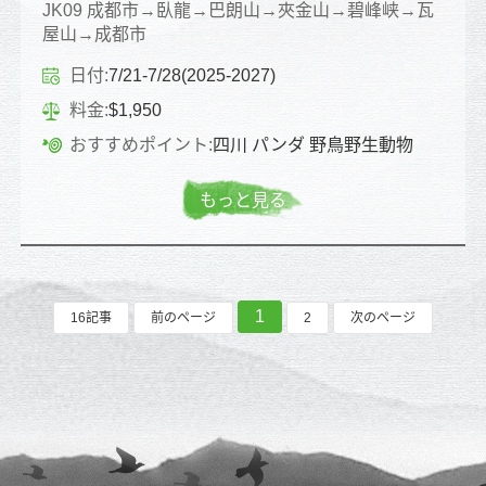
JK09 成都市→臥龍→巴朗山→夾金山→碧峰峡→瓦
屋山→成都市
日付:
7/21-7/28(2025-2027)
料金:
$1,950
おすすめポイント:
四川 パンダ 野鳥野生動物
もっと見る
1
16記事
前のページ
2
次のページ