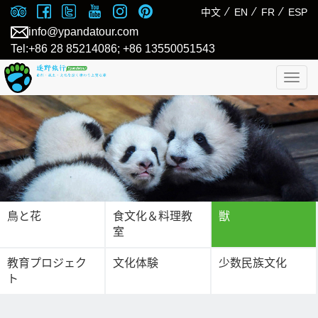
⁄
⁄
⁄
中文
EN
FR
ESP
info@ypandatour.com
Tel:+86 28 85214086; +86 13550051543
Togg
navig
鳥と花
食文化＆料理教
獣
室
教育プロジェク
文化体験
少数民族文化
ト