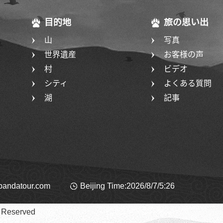
目的地
旅の思い出
山
写真
世界遺産
お客様の声
村
ビデオ
シティ
よくある質問
湖
記事
pandatour.com
Beijing Time:2026/8/7/5:26
eserved