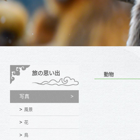
旅の思い出
動物
写真
風景
花
鳥