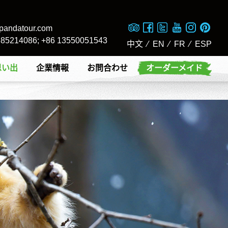
pandatour.com
8 85214086; +86 13550051543
中文
⁄
EN
⁄
FR
⁄
ESP
思い出
企業情報
お問合わせ
オーダーメイド