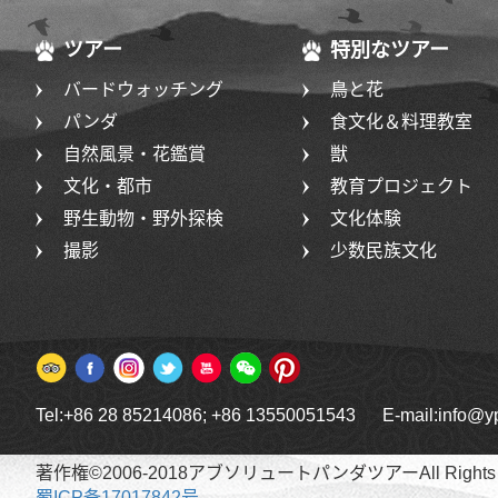
ツアー
特別なツアー
バードウォッチング
鳥と花
パンダ
食文化＆料理教室
自然風景・花鑑賞
獣
文化・都市
教育プロジェクト
野生動物・野外探検
文化体験
撮影
少数民族文化
Tel:+86 28 85214086; +86 13550051543 E-mail:info@y
著作権©2006-2018アブソリュートパンダツアーAll Rights R
蜀ICP备17017842号