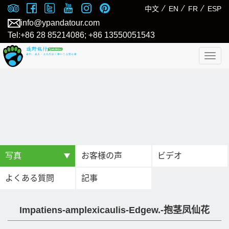
⁄
⁄
⁄
中文
EN
FR
ESP
info@ypandatour.com
Tel:+86 28 85214086; +86 13550051543
Togg
navig
写真
お客様の声
ビデオ
よくある質問
記事
Impatiens-amplexicaulis-Edgew.-抱茎凤仙花