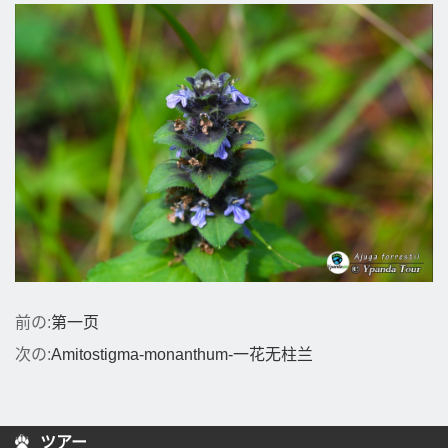
前の:
第一页
次の:
Amitostigma-monanthum-一花无柱兰
ツアー