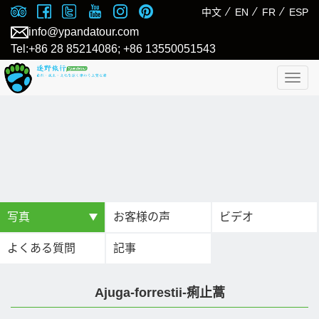
⁄
⁄
⁄
中文
EN
FR
ESP
info@ypandatour.com
Tel:+86 28 85214086; +86 13550051543
Togg
navig
写真
お客様の声
ビデオ
よくある質問
記事
Ajuga-forrestii-痢止蒿