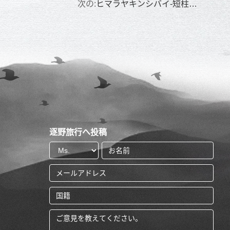
次の:
ヒマラヤキンシバイ-短柱金丝桃
逐野旅行へ投稿