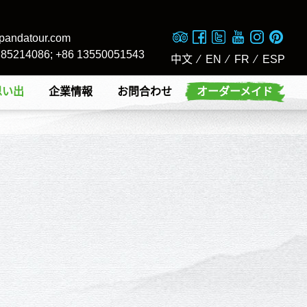
pandatour.com
8 85214086; +86 13550051543
中文
⁄
EN
⁄
FR
⁄
ESP
思い出
企業情報
お問合わせ
オーダーメイド