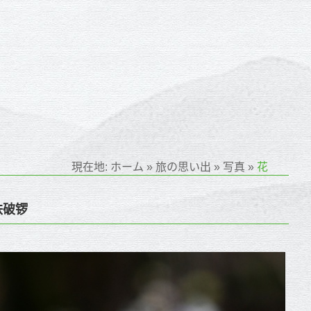
現在地:
ホーム
»
旅の思い出
»
写真
»
花
铁破锣