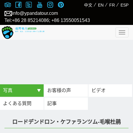
⁄
⁄
⁄
中文
EN
FR
ESP
info@ypandatour.com
Tel:+86 28 85214086; +86 13550051543
Togg
navig
写真
お客様の声
ビデオ
よくある質問
記事
ロードデンドロン・ケファランツム-毛喉杜鹃