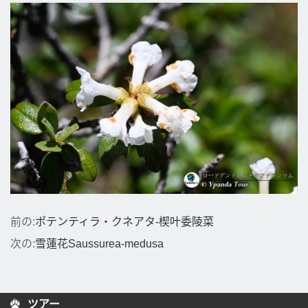
前の:
ポテンティラ・クネアタ-楔叶委陵菜
次の:
雪蓮花Saussurea-medusa
ツアー