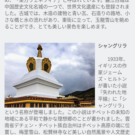
め、「東方ヴェネツィア」と呼ばれています。麗江古城は
中国歴史文化名城の一つで、世界文化遺産にも登録されま
した。古城では、木造の建物と青い瓦、石造りの路地、小
さな橋と水の流れがあり、東街に立って、玉龍雪山を眺め
ることができ、とても美しい景色を楽しめます。
シャングリラ
1933年、
イギリスの作
家ジェーム
ズ・ヒルトン
が書いた小説
『失われた地
平線』に「シ
ャングリラ」
という名称が登場しました。この小説はチベットの未知の
地域にある平和で静かな理想郷のことが書かれました。雲
南省デチェン・チベット族自治州はチベット高原の端に位
置し、梅里雪山、松賛林寺など美しい自然風景や人文歴史