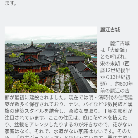
ます。
麗江古城
麗江古城
は「大研鎮」
とも呼ばれ、
宋の末期（西
暦12世紀後半
から13世紀初
頭）、約800年
前の麗江の古
都が最初に建設されました。現在では明・清時代の住宅建
築が数多く保存されており、ナシ、バイなど少数民族と漢
族の建築スタイルを結合し、柔軟な間取り、丁寧な彫刻が
注目されています。ここの住民は、庭に花や木を植えた
り、盆栽をアレンジしたりするのが好きなので、花がない
家庭はなく、それで、水道がない家庭はないです。そのた