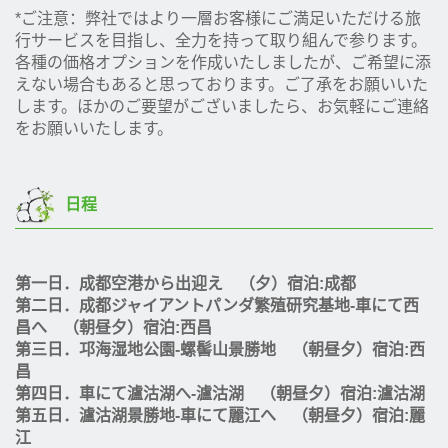
*ご注意：弊社ではより一層お客様にご満足いただける旅
行サービスを目指し、全力を持って取り組んで参ります。
各種の価格オプションを作成いたしましたが、ご希望に添
えない場合もあると思っております。ご了承をお願いいた
します。ほかのご要望がございましたら、お気軽にご連絡
をお願いいたします。
日程
第一日．成都空港から出迎え （夕）宿泊:成都
第二日．成都ジャイアントパンダ繁殖研究基地-車にて西
昌へ （朝昼夕）宿泊:西昌
第三日．邛海湿地公園-螺髻山景勝地 （朝昼夕）宿泊:西
昌
第四日．車にて瀘沽湖へ-瀘沽湖 （朝昼夕）宿泊:瀘沽湖
第五日．瀘沽湖景勝地-車にて麗江へ （朝昼夕）宿泊:麗
江