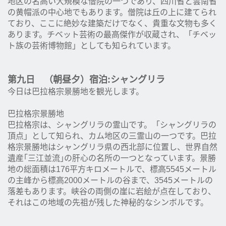
地区の名高い大規模な僧院の一つであり、四川省と雲南省
の黄帽派の中心地でもあります。僧院は丘の上に建てられ
ており、ここに絶妙な建築だけでなく、貴重な文物も多く
あります。チベット芸術の最高傑作が収蔵され、「チベッ
ト族の芸術博物館」としても知られています。
第九日 （朝昼夕）宿泊:シャングリラ
今日は巴拉格宗景勝地を観光します。
巴拉格宗景勝地
巴拉格宗は、シャングリラの霊山です。「シャングリラの
頂点」として知られ、カム地区の三霊山の一つです。巴拉
格宗景勝地はシャングリラ県の西北部に位置し、世界自然
遺産｢三江並流｣の肝心の名所の一つとなっています。景勝
地の総面積は176平方キロメートルで、標高5545メートル
の主峰から標高2000メートルの谷まで、3545メートルの
落差もあります。峡谷の両側の崖に岩絵が点在しており、
それはこの地域の先祖が残した神秘的なシンボルです。