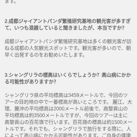
ます。
2.成都ジャイアントパンダ繁殖研究基地の観光客が多すぎ
て、いつも混雑していると聞きましたが、本当ですか？
成都ジャイアントパンダ繁殖研究基地は多くの観光客が訪
ねる成都の人気観光スポットです。観光客が多いので、朝
早く出発するのをお勧めいたします。
3.シャングリラの標高はいくらでしょうか？高山病にかか
る可能性がありますか？
シャングリラ県の平均標高は3459メートルで、今回のツ
アーの目的地の中で一番標高が高いところです。 麗江、大
理、騰沖の平均標高は2000メートル前後で、高黎貢山の
平均標高は約3500メートルですが、今回のツアーは主に
高黎貢山の百花嶺で行います。百花嶺の標高は約1500メー
トルです。それでも、シャングリラで旅行をする際に、人
によって高山病にかかる可能性があります。ご自身の健康