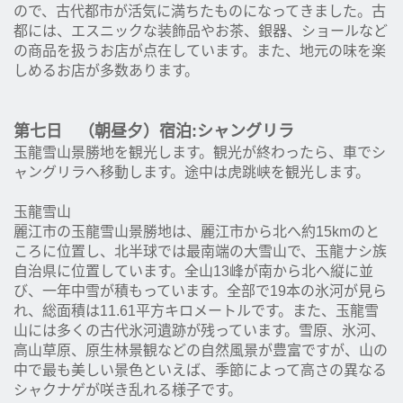
ので、古代都市が活気に満ちたものになってきました。古
都には、エスニックな装飾品やお茶、銀器、ショールなど
の商品を扱うお店が点在しています。また、地元の味を楽
しめるお店が多数あります。
第七日 （朝昼夕）宿泊:シャングリラ
玉龍雪山景勝地を観光します。観光が終わったら、車でシ
ャングリラへ移動します。途中は虎跳峡を観光します。
玉龍雪山
麗江市の玉龍雪山景勝地は、麗江市から北へ約15kmのと
ころに位置し、北半球では最南端の大雪山で、玉龍ナシ族
自治県に位置しています。全山13峰が南から北へ縦に並
び、一年中雪が積もっています。全部で19本の氷河が見ら
れ、総面積は11.61平方キロメートルです。また、玉龍雪
山には多くの古代氷河遺跡が残っています。雪原、氷河、
高山草原、原生林景観などの自然風景が豊富ですが、山の
中で最も美しい景色といえば、季節によって高さの異なる
シャクナゲが咲き乱れる様子です。