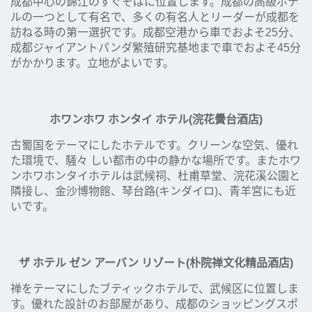
成都中心の錦江のすぐそばに位置します。成都の高級ホテ
ルの一つとして有名で、多くの有名人とリーダーが成都を
訪ねる時の第一選択です。成都空港から車でおよそ25分、
成都ジャイアントパンダ繁殖研究基地まで車でおよそ45分
がかかります。立地がよいです。
ホワンホワ ホンタイ ホテル(浣花黌台酒店)
古蜀国をテーマにしたホテルです。クリーンな空気、優れ
た環境で、騒々 しい都市の中の静かな場所です。またホワ
ンホワホンタイホテルは武候祠、杜甫草堂、浣花溪公園と
隣接し、金沙博物館、琴台路(キンダイロ)、青羊宮にも近
いです。
ザ ホテル ゼン アーバン リゾート(朴院禅文化精品酒店)
禅をテーマにしたブティックホテルで、武候区に位置しま
す。優れた設計のお部屋があり、成都のショッピングスポ