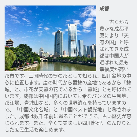
成都
古くから
豊かな成都平
原により「天
府の国」と呼
ばれてきた成
都は中国人が
選ばれた最も
幸福度が高い
都市です。三国時代の蜀の都として知られ、四川盆地の中
心に位置します。唐の時代から蜀錦の産地であるから「錦
城」と、市花が芙蓉の花であるから「蓉城」とも呼ばれて
います。成都は中国国内においても希なパンダの生息地、
都江堰、青城山など、多くの世界遺産を持っていますの
で、「中国文化名城」と「中国ベスト観光地」と称されま
した。成都は数千年前に遡ることができて、古い歴史が感
じられます。また、辛くて美味しい四川料理、のんびりと
した庶民生活も楽しめます。