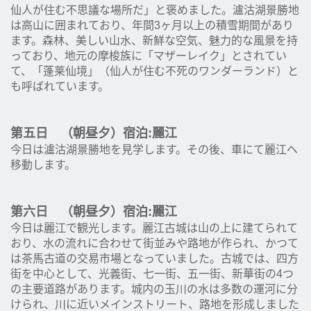
仙人が住む不思議な場所だ」と褒めました。瀘沽湖景勝地
は高山に囲まれており、年間3ヶ月以上の積雪期間があり
ます。森林、美しい山水、新鮮な空気、魅力的な風景を持
っており、地元の摩梭族に「マザーレイク」とされてい
て、「蓬莱仙境」（仙人が住む不死のワンダーランド）と
も呼ばれています。
第五日 （朝昼夕）宿泊:麗江
今日は瀘沽湖景勝地を見学します。その後、車にて麗江へ
移動します。
第六日 （朝昼夕）宿泊:麗江
今日は麗江で観光します。麗江古城は山の上に建てられて
おり、水の流れに合わせて街並みや路地が作られ、かつて
は茶馬古道の交易市場となっていました。古城では、四方
街を中心として、光義街、七一街、五一街、新華街の4つ
の主要道路があります。城内の玉川の水は多数の運河に分
けられ、川に近いメインストリート、路地を形成しました