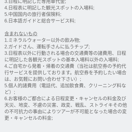
3.日程に明記した専用車代金;
4.日程表に明記した観光スポットの入場料;
5.中国国内の旅行者保険料;
6.日本語ガイドと総合サービス料;
含まれないもの
1.ミネラルウォーター以外の飲み物;
2.ガイドさん、運転手さんに払うチップ;
3.日程表以外に行動される場合の交通費等の諸費用、日程
に明記した各観光スポットの基本入場料以外の入場料;
4.ご自宅から発着・帰着の交通費（当社は航空券の予約代
行サービスを提供しております。航空券を予約したい場合
は、お気軽にお問い合わせ下さい）;
5.個人的諸費用（電話代、追加飲食費、クリーニング料な
ど）;
6.お客様のご都合による日程変更・キャンセルの料金及び
天災、地変、不慮の災害、政変、戦乱、ストライキその他
の不可抗力の事由によりツアーが不可能となった場合の変
更・キャンセルの料金;