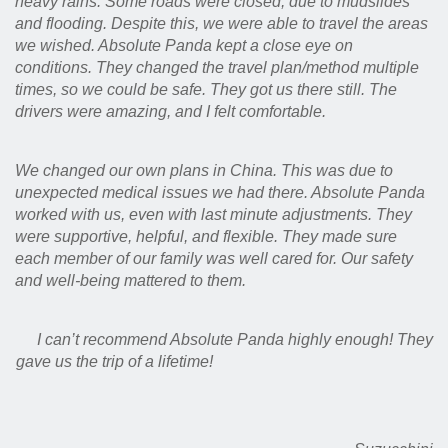
heavy rains. Some roads were closed, due to mudslides
and flooding. Despite this, we were able to travel the areas
we wished. Absolute Panda kept a close eye on
conditions. They changed the travel plan/method multiple
times, so we could be safe. They got us there still. The
drivers were amazing, and I felt comfortable.
We changed our own plans in China. This was due to
unexpected medical issues we had there. Absolute Panda
worked with us, even with last minute adjustments. They
were supportive, helpful, and flexible. They made sure
each member of our family was well cared for. Our safety
and well-being mattered to them.
I can’t recommend Absolute Panda highly enough! They
gave us the trip of a lifetime!