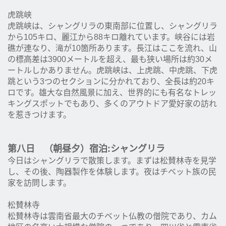
虎跳峡
虎跳峡は、シャングリラの東南部に位置し、シャングリラ
から105キロ、麗江から88キロ離れています。峡谷には岩
礁が連なり、滝が10箇所あります。長江はここを流れ、山
の標高差は3900メートルを超え、最も狭い場所は約30メ
ートルしかありません。虎跳峡は、上虎跳、中虎跳、下虎
跳という3つのセクションに分かれており、全長は約20キ
ロです。雄大な自然風景に加え、世界的にも有名なトレッ
キングスポットでもあり、多くのアウトドア愛好家の訪れ
を惹きつけます。
第八日 （朝昼夕）宿泊:シャングリラ
今日はシャングリラで散策します。まずは松賛林寺を見学
し、その後、陶器製作を体験します。夜はチベット族の民
家を訪問します。
松賛林寺
松賛林寺は雲南省最大のチベット仏教の僧院であり、カム