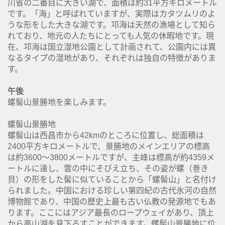
川省の二番目に大きい湖で、面積は約31平方キロメートル
です。「海」と呼ばれていますが、実際はカタツムリのよ
うな形をした大きな湖です。邛海は天然の漁場として知ら
れており、地元の人たちにとっても人気の休暇地です。現
在、邛海は国立湿地公園として計画されて、公園内には異
なるタイプの湿地があり、それぞれは独自の特徴がありま
す。
午後
螺髻山景勝地を楽しみます。
螺髻山景勝地
螺髻山は西昌市から42kmのところに位置し、総面積は
2400平方キロメートルで、景勝地のメインエリアの標高
は約3600～3800メートルですが、主峰は標高が約4359メ
ートルに達し、雲の中にそびえ立ち、その姿が螺（巻き
貝）の形をした髻に似ていることから「螺髻山」と名付け
られました。中国における珍しい第四紀の古代氷河の自然
博物館であり、中国の歴史上最も古い仏教の発源地でもあ
ります。ここにはアジア最長のロープウェイがあり、頂上
から高山湖を見下ろすことができます。螺髻山景勝地に位