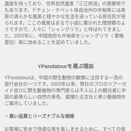
遺跡を持っており、世界自然遺産「三江併流」の景勝地で
もあります。デチェン・チベット族自治州の中甸県には高
原の清らかな風景と穏やかな生活を送っている原住民が見
られます。ここの風景はまるで小説に書かれた理想郷のよ
うですので、人々に「シャングリラ」と呼ばれてきまし
た。2002年に、中国政府も中甸県をシャングリラ（ 香格
里拉）県に改めることを認めていました。
YPandatourを選ぶ理由
YPandatourは、中国の野生動物の観察に注目する一流の
旅行会社の一つです。2003年以来、弊社のプロのツアーガ
イド並びに野生動植物の専門家らは千人以上の観光者に中
国の素晴らしい自然の景色、燦爛たる文化と希少動植物を
ご案内していました。
・高い品質とリーズナブルな価格
お客様に安全で快適な旅を楽しませるために、すべての宿