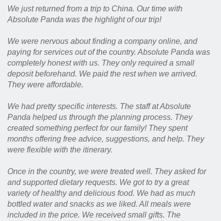
We just returned from a trip to China. Our time with
Absolute Panda was the highlight of our trip!
We were nervous about finding a company online, and
paying for services out of the country. Absolute Panda was
completely honest with us. They only required a small
deposit beforehand. We paid the rest when we arrived.
They were affordable.
We had pretty specific interests. The staff at Absolute
Panda helped us through the planning process. They
created something perfect for our family! They spent
months offering free advice, suggestions, and help. They
were flexible with the itinerary.
Once in the country, we were treated well. They asked for
and supported dietary requests. We got to try a great
variety of healthy and delicious food. We had as much
bottled water and snacks as we liked. All meals were
included in the price. We received small gifts. The