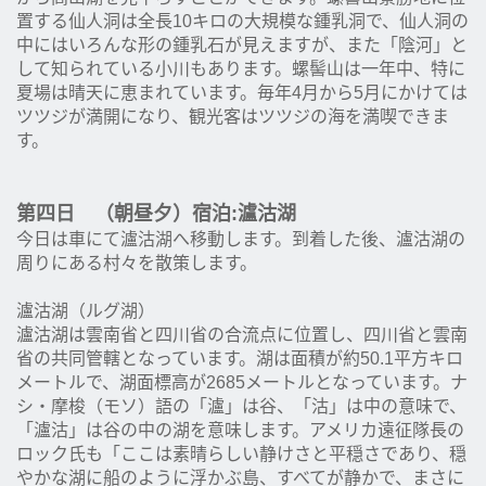
置する仙人洞は全長10キロの大規模な鍾乳洞で、仙人洞の
中にはいろんな形の鍾乳石が見えますが、また「陰河」と
して知られている小川もあります。螺髻山は一年中、特に
夏場は晴天に恵まれています。毎年4月から5月にかけては
ツツジが満開になり、観光客はツツジの海を満喫できま
す。
第四日 （朝昼夕）宿泊:瀘沽湖
今日は車にて瀘沽湖へ移動します。到着した後、瀘沽湖の
周りにある村々を散策します。
瀘沽湖（ルグ湖）
瀘沽湖は雲南省と四川省の合流点に位置し、四川省と雲南
省の共同管轄となっています。湖は面積が約50.1平方キロ
メートルで、湖面標高が2685メートルとなっています。ナ
シ・摩梭（モソ）語の「瀘」は谷、「沽」は中の意味で、
「瀘沽」は谷の中の湖を意味します。アメリカ遠征隊長の
ロック氏も「ここは素晴らしい静けさと平穏さであり、穏
やかな湖に船のように浮かぶ島、すべてが静かで、まさに