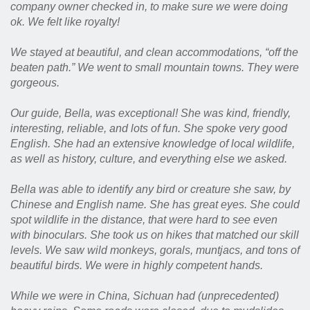
company owner checked in, to make sure we were doing
ok. We felt like royalty!
We stayed at beautiful, and clean accommodations, “off the
beaten path.” We went to small mountain towns. They were
gorgeous.
Our guide, Bella, was exceptional! She was kind, friendly,
interesting, reliable, and lots of fun. She spoke very good
English. She had an extensive knowledge of local wildlife,
as well as history, culture, and everything else we asked.
Bella was able to identify any bird or creature she saw, by
Chinese and English name. She has great eyes. She could
spot wildlife in the distance, that were hard to see even
with binoculars. She took us on hikes that matched our skill
levels. We saw wild monkeys, gorals, muntjacs, and tons of
beautiful birds. We were in highly competent hands.
While we were in China, Sichuan had (unprecedented)