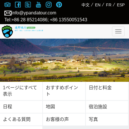
⁄
⁄
⁄
中文
EN
FR
ESP
info@ypandatour.com
Tel:+86 28 85214086; +86 13550051543
Togg
navig
1ページにすべて
おすすめポイン
日付と料金
表示
ト
日程
地図
宿泊施設
よくある質問
お客様の声
写真