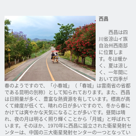
西昌
西昌は四
川省涼山イ族
自治州西南部
に位置しま
す。冬は暖か
く、夏は涼し
く、一年間に
おいて四季が
春のようですので、「小春城」（「春城」は雲南省の省都
である昆明の別称）として知られております。また、西昌
は日照量が多く、豊富な熱資源を有しています。標高が高
くて緯度が低くて、晴れの日が多いですので、冬から春に
かけては爽やかな天気になることが多いです。昼間は晴
れ、夜の月は明るく照り輝くことから「月城」と呼ばれて
います。そのほか、1970年に西昌に設立された衛星発射セ
ンターは、中国の三大衛星発射センターの一つとなってい