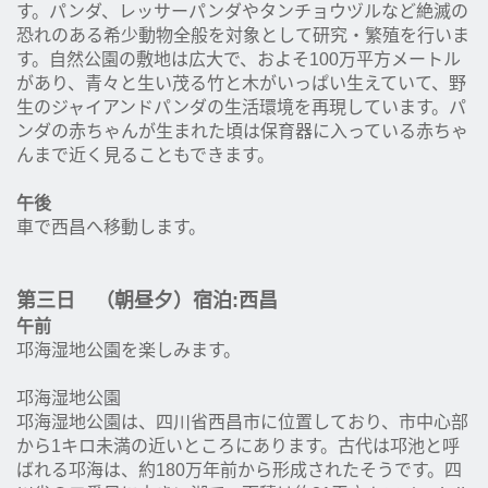
す。パンダ、レッサーパンダやタンチョウヅルなど絶滅の
恐れのある希少動物全般を対象として研究・繁殖を行いま
す。自然公園の敷地は広大で、およそ100万平方メートル
があり、青々と生い茂る竹と木がいっぱい生えていて、野
生のジャイアンドパンダの生活環境を再現しています。パ
ンダの赤ちゃんが生まれた頃は保育器に入っている赤ちゃ
んまで近く見ることもできます。
午後
車で西昌へ移動します。
第三日 （朝昼夕）宿泊:西昌
午前
邛海湿地公園を楽しみます。
邛海湿地公園
邛海湿地公園は、四川省西昌市に位置しており、市中心部
から1キロ未満の近いところにあります。古代は邛池と呼
ばれる邛海は、約180万年前から形成されたそうです。四