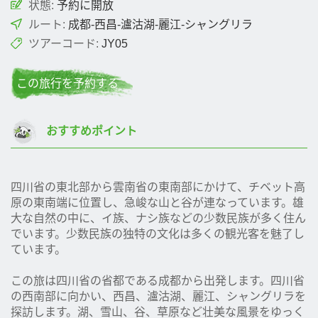
状態:
予約に開放
ルート:
成都-西昌-瀘沽湖-麗江-シャングリラ
ツアーコード:
JY05
この旅行を予約する
おすすめポイント
四川省の東北部から雲南省の東南部にかけて、チベット高
原の東南端に位置し、急峻な山と谷が連なっています。雄
大な自然の中に、イ族、ナシ族などの少数民族が多く住ん
でいます。少数民族の独特の文化は多くの観光客を魅了し
ています。
この旅は四川省の省都である成都から出発します。四川省
の西南部に向かい、西昌、瀘沽湖、麗江、シャングリラを
探訪します。湖、雪山、谷、草原など壮美な風景をゆっく