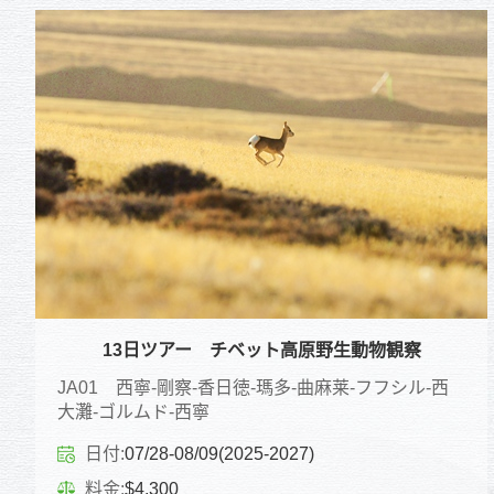
13日ツアー チベット高原野生動物観察
JA01 西寧-剛察-香日徳-瑪多-曲麻莱-フフシル-西
大灘-ゴルムド-西寧
日付:
07/28-08/09(2025-2027)
料金:
$4,300