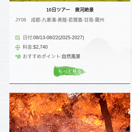
10日ツアー 黄河絶景
JY06 成都-九寨溝-黄龍-若爾蓋-甘南-蘭州
日付:
08/13-08/22(2025-2027)
料金:
$2,740
おすすめポイント:
自然風景
もっと見る