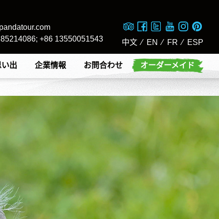
pandatour.com
8 85214086; +86 13550051543
中文
⁄
EN
⁄
FR
⁄
ESP
思い出
企業情報
お問合わせ
オーダーメイド