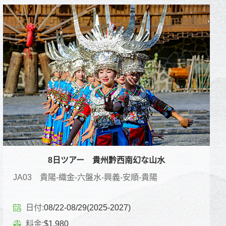
8日ツアー 貴州黔西南幻な山水
JA03 貴陽-織金-六盤水-興義-安順-貴陽
日付:
08/22-08/29(2025-2027)
料金:
$1,980