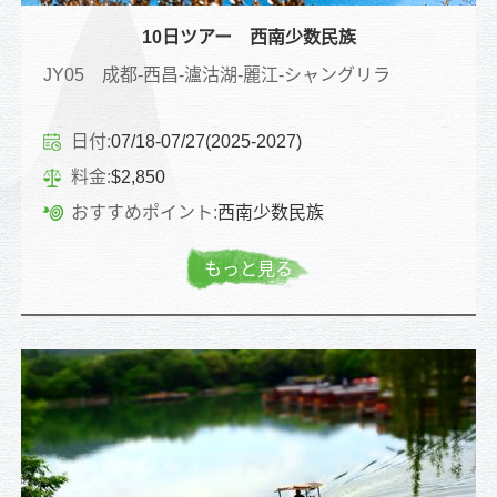
10日ツアー 西南少数民族
JY05 成都-西昌-瀘沽湖-麗江-シャングリラ
日付:
07/18-07/27(2025-2027)
料金:
$2,850
おすすめポイント:
西南少数民族
もっと見る