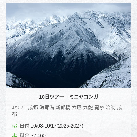
10日ツアー ミニヤコンガ
JA02 成都-海螺溝-新都橋-六巴-九龍-冕寧-冶勒-成
都
日付:
10/08-10/17(2025-2027)
料金:
$2,460