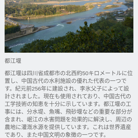
都江堰
都江堰は四川省成都市の北西約50キロメートルに位
置し、中国古代の水利施設の優れた代表の一つで
す。紀元前256年に建設され、李氷父子によって設
計されました。現在も使用されており、中国古代の
工学技術の知恵を十分に示しています。都江堰の工
事には、分水堤、魚嘴、飛砂堰などの重要な部分が
含まれ、岷江の水害問題を効果的に解決し、周辺の
農地に灌漑水源を提供しています。これは世界遺産
であり、また中国文明の象徴の一つです。