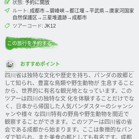
状態:
予約に開放
ルート:
成都市→碧峰峡→都江堰→平武県→唐家河国家
自然保護区→三星堆遺跡→成都市
ツアーコード:
JK12
この旅行を予約する
おすすめポイント
四川省
は独特な文化や歴史を持ち、パンダの故郷と
して知られ、豊富な鳥類や野生動物が 生息すること
から、世界的に有名な観光地となっています。この
ツアーは四川の独特な文 化を体験することだけでな
く、日本から帰国した人気パンダスターのシャンシ
ャンや様々 な四川特有の野鳥や野生動物を間近で
観察することができます。このツアーは四川省の省
会である成都から始まります。ここは象徴的なパン
ダで知られ、また美食の都としても有名です。成都