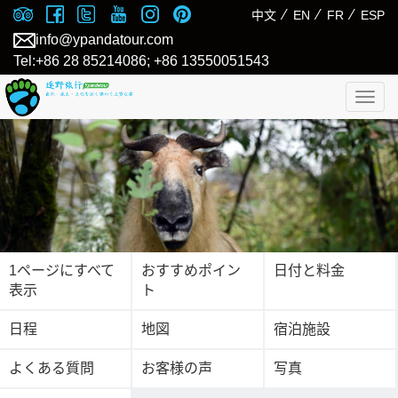
⁄
⁄
⁄
中文
EN
FR
ESP
info@ypandatour.com
Tel:+86 28 85214086; +86 13550051543
Togg
navig
1ページにすべて
おすすめポイン
日付と料金
表示
ト
日程
地図
宿泊施設
よくある質問
お客様の声
写真