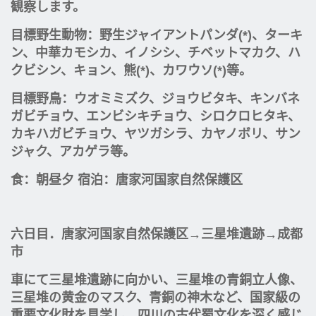
観察します。
目標野生動物：野生ジャイアントパンダ(*)、ターキ
ン、中華カモシカ、イノシシ、チベットマカク、ハ
クビシン、キョン、熊(*)、カワウソ(*)等。
目標野鳥：ウオミミズク、ジョウビタキ、キンバネ
ガビチョウ、エンビシキチョウ、シロクロヒタキ、
カキハガビチョウ、ヤツガシラ、カヤノボリ、サン
ジャク、アカゲラ等。
食：朝昼夕 宿泊：唐家河国家自然保護区
六日目．唐家河国家自然保護区→三星堆遺跡→成都
市
車にて三星堆遺跡に向かい、三星堆の青銅立人像、
三星堆の黄金のマスク、青銅の神木など、国家級の
重要文化財を見学し、四川の古代蜀文化を深く感じ