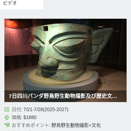
ビデオ
7日四川パンダ野鳥野生動物撮影及び歴史文化体験ツアー
日付:
7/21-7/28(2025-2027)
価格:
$1880
おすすめポイント:
野鳥野生動物撮影+文化