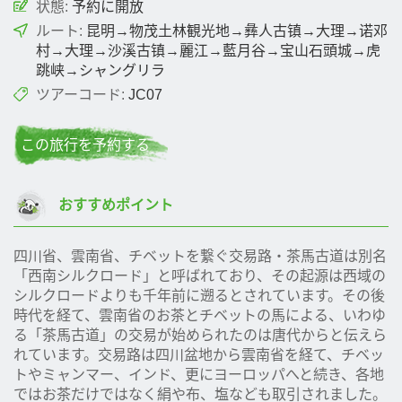
状態:
予約に開放
ルート:
昆明→物茂土林観光地→彝人古镇→大理→诺邓
村→大理→沙溪古镇→麗江→藍月谷→宝山石頭城→虎
跳峡→シャングリラ
ツアーコード:
JC07
この旅行を予約する
おすすめポイント
四川省、雲南省、チベットを繋ぐ交易路・茶馬古道は別名
「西南シルクロード」と呼ばれており、その起源は西域の
シルクロードよりも千年前に遡るとされています。その後
時代を経て、雲南省のお茶とチベットの馬による、いわゆ
る「茶馬古道」の交易が始められたのは唐代からと伝えら
れています。交易路は四川盆地から雲南省を経て、チベッ
トやミャンマー、インド、更にヨーロッパへと続き、各地
ではお茶だけではなく絹や布、塩なども取引されました。