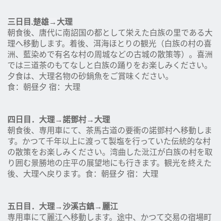
三日目.楚雄
→
大理
朝食後、唐代に南詔国の都として栄えた白族の里である大
理へ移動します。着後、洱海ほとりの観光（白族の村の喜
洲、藍染めで有名な村の周城などの古城の散策等）。喜洲
では三道茶のもてなしと白族の踊りをお楽しみください。
夕食は、大理名物の砂鍋魚をご賞味ください。
食：朝昼夕 宿：大理
四日目．大理
→
諾鄧村
→
大理
朝食後、専用車にて、茶馬古道の要衝の諾鄧村へ移動しま
す。かつて千年以上に渡って製塩を行っていた伝統的な村
の散策をお楽しみください。湾曲した沘江が白族の村を取
り囲む景勝地の庄平の展望地にも行きます。観光を終えた
後、大理へ戻ります。食：朝昼夕 宿：大理
五日目．大理
→
沙溪古鎮
→
麗江
専用車にて麗江へ移動します。途中、かつて交易の宿場町