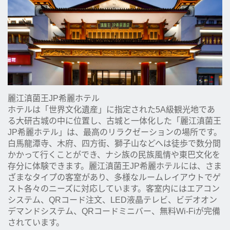
麗江滇菌王JP希麗ホテル
ホテルは「世界文化遺産」に指定された5A級観光地であ
る大研古城の中に位置し、古城と一体化した「麗江滇菌王
JP希麗ホテル」は、最高のリラクゼーションの場所です。
白馬龍潭寺、木府、四方街、獅子山などへは徒歩で数分間
かかって行くことができ、ナシ族の民族風情や東巴文化を
存分に体験できます。麗江滇菌王JP希麗ホテルには、さま
ざまなタイプの客室があり、多様なルームレイアウトでゲ
スト各々のニーズに対応しています。客室内にはエアコン
システム、QRコード注文、LED液晶テレビ、ビデオオン
デマンドシステム、QRコードミニバー、無料Wi-Fiが完備
されています。