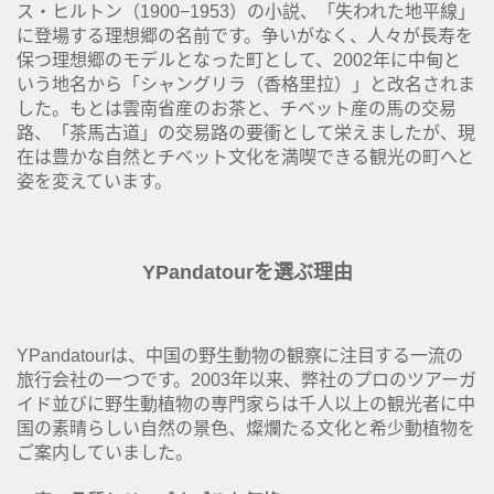
ス・ヒルトン（1900−1953）の小説、「失われた地平線」
に登場する理想郷の名前です。争いがなく、人々が長寿を
保つ理想郷のモデルとなった町として、2002年に中甸と
いう地名から「シャングリラ（香格里拉）」と改名されま
した。もとは雲南省産のお茶と、チベット産の馬の交易
路、「茶馬古道」の交易路の要衝として栄えましたが、現
在は豊かな自然とチベット文化を満喫できる観光の町へと
姿を変えています。
YPandatourを選ぶ理由
YPandatourは、中国の野生動物の観察に注目する一流の
旅行会社の一つです。2003年以来、弊社のプロのツアーガ
イド並びに野生動植物の専門家らは千人以上の観光者に中
国の素晴らしい自然の景色、燦爛たる文化と希少動植物を
ご案内していました。