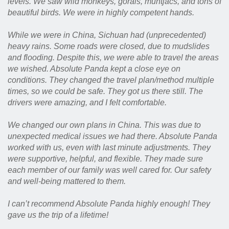
levels. We saw wild monkeys, gorals, muntjacs, and tons of
beautiful birds. We were in highly competent hands.
While we were in China, Sichuan had (unprecedented)
heavy rains. Some roads were closed, due to mudslides
and flooding. Despite this, we were able to travel the areas
we wished. Absolute Panda kept a close eye on
conditions. They changed the travel plan/method multiple
times, so we could be safe. They got us there still. The
drivers were amazing, and I felt comfortable.
We changed our own plans in China. This was due to
unexpected medical issues we had there. Absolute Panda
worked with us, even with last minute adjustments. They
were supportive, helpful, and flexible. They made sure
each member of our family was well cared for. Our safety
and well-being mattered to them.
I can’t recommend Absolute Panda highly enough! They
gave us the trip of a lifetime!