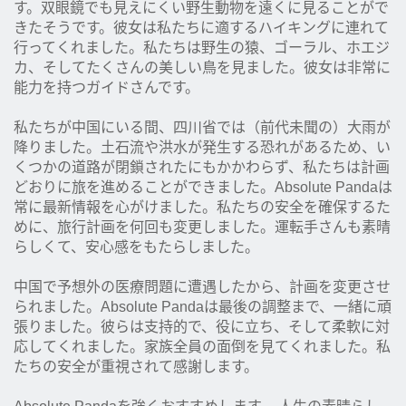
す。双眼鏡でも見えにくい野生動物を遠くに見ることがで
きたそうです。彼女は私たちに適するハイキングに連れて
行ってくれました。私たちは野生の猿、ゴーラル、ホエジ
カ、そしてたくさんの美しい鳥を見ました。彼女は非常に
能力を持つガイドさんです。
私たちが中国にいる間、四川省では（前代未聞の）大雨が
降りました。土石流や洪水が発生する恐れがあるため、い
くつかの道路が閉鎖されたにもかかわらず、私たちは計画
どおりに旅を進めることができました。Absolute Pandaは
常に最新情報を心がけました。私たちの安全を確保するた
めに、旅行計画を何回も変更しました。運転手さんも素晴
らしくて、安心感をもたらしました。
中国で予想外の医療問題に遭遇したから、計画を変更させ
られました。Absolute Pandaは最後の調整まで、一緒に頑
張りました。彼らは支持的で、役に立ち、そして柔軟に対
応してくれました。家族全員の面倒を見てくれました。私
たちの安全が重視されて感謝します。