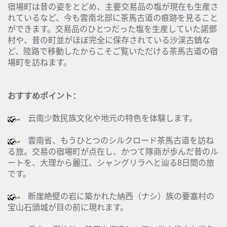
宿場町は昔の姿をとどめ、主要交易品の塩が現在も生産さ
れているなど、今も雲南北部に茶馬古道の痕跡を見ること
ができます。交易品のひとつだった塩を生産していた諾鄧
村や、昔の町並がほぼ完全に保存されている沙渓古鎮な
ど、陸路で移動したからこそご覧いただける茶馬古道の宿
場町を訪ねます。
おすすめポイント：
云南少数民族文化や地元の特色を体験します。
雲南省、もうひとつのシルクロード茶馬古道を訪ね
る旅。交易の宿場町が点在し、かつて隊商が歩んだ昔のル
ートを、大理から麗江、シャングリラへと辿る8日間の旅
です。
断崖絶壁の岩に築かれた納西（ナシ）族の要塞村の
宝山石頭城が目の前に現れます。