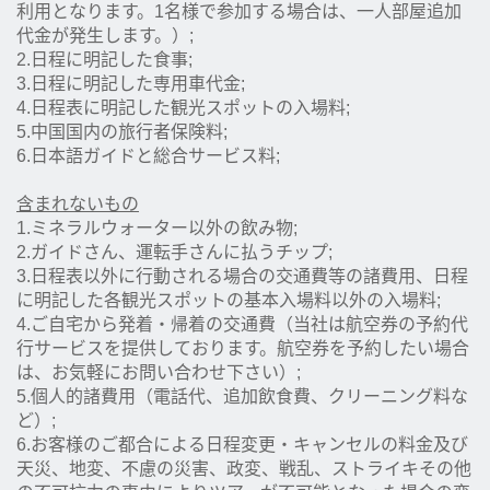
利用となります。1名様で参加する場合は、一人部屋追加
代金が発生します。）;
2.日程に明記した食事;
3.日程に明記した専用車代金;
4.日程表に明記した観光スポットの入場料;
5.中国国内の旅行者保険料;
6.日本語ガイドと総合サービス料;
含まれないもの
1.ミネラルウォーター以外の飲み物;
2.ガイドさん、運転手さんに払うチップ;
3.日程表以外に行動される場合の交通費等の諸費用、日程
に明記した各観光スポットの基本入場料以外の入場料;
4.ご自宅から発着・帰着の交通費（当社は航空券の予約代
行サービスを提供しております。航空券を予約したい場合
は、お気軽にお問い合わせ下さい）;
5.個人的諸費用（電話代、追加飲食費、クリーニング料な
ど）;
6.お客様のご都合による日程変更・キャンセルの料金及び
天災、地変、不慮の災害、政変、戦乱、ストライキその他