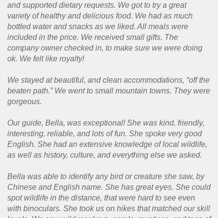
and supported dietary requests. We got to try a great
variety of healthy and delicious food. We had as much
bottled water and snacks as we liked. All meals were
included in the price. We received small gifts. The
company owner checked in, to make sure we were doing
ok. We felt like royalty!
We stayed at beautiful, and clean accommodations, “off the
beaten path.” We went to small mountain towns. They were
gorgeous.
Our guide, Bella, was exceptional! She was kind, friendly,
interesting, reliable, and lots of fun. She spoke very good
English. She had an extensive knowledge of local wildlife,
as well as history, culture, and everything else we asked.
Bella was able to identify any bird or creature she saw, by
Chinese and English name. She has great eyes. She could
spot wildlife in the distance, that were hard to see even
with binoculars. She took us on hikes that matched our skill