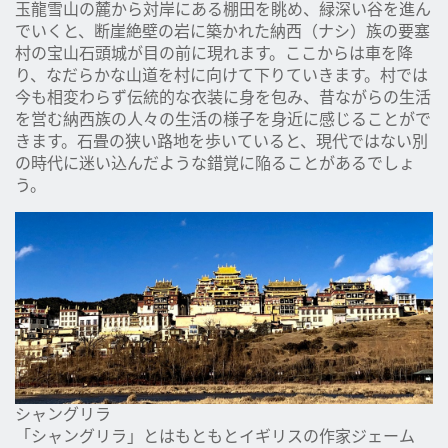
玉龍雪山の麓から対岸にある棚田を眺め、緑深い谷を進ん
でいくと、断崖絶壁の岩に築かれた納西（ナシ）族の要塞
村の宝山石頭城が目の前に現れます。ここからは車を降
り、なだらかな山道を村に向けて下りていきます。村では
今も相変わらず伝統的な衣装に身を包み、昔ながらの生活
を営む納西族の人々の生活の様子を身近に感じることがで
きます。石畳の狭い路地を歩いていると、現代ではない別
の時代に迷い込んだような錯覚に陥ることがあるでしょ
う。
シャングリラ
「シャングリラ」とはもともとイギリスの作家ジェーム