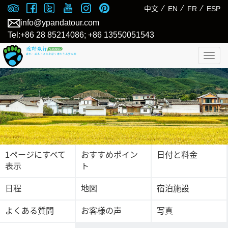
⁄
⁄
⁄
中文
EN
FR
ESP
info@ypandatour.com
Tel:+86 28 85214086; +86 13550051543
Togg
navig
1ページにすべて
おすすめポイン
日付と料金
表示
ト
日程
地図
宿泊施設
よくある質問
お客様の声
写真