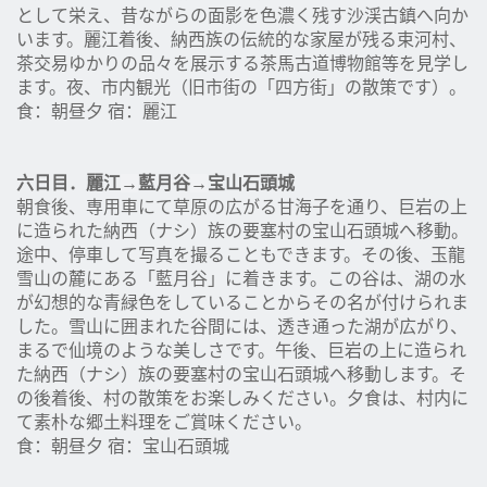
として栄え、昔ながらの面影を色濃く残す沙渓古鎮へ向か
います。麗江着後、納西族の伝統的な家屋が残る束河村、
茶交易ゆかりの品々を展示する茶馬古道博物館等を見学し
ます。夜、市内観光（旧市街の「四方街」の散策です）。
食：朝昼夕 宿：麗江
六日目．麗江
→
藍月谷
→
宝山石頭城
朝食後、専用車にて草原の広がる甘海子を通り、巨岩の上
に造られた納西（ナシ）族の要塞村の宝山石頭城へ移動。
途中、停車して写真を撮ることもできます。その後、玉龍
雪山の麓にある「藍月谷」に着きます。この谷は、湖の水
が幻想的な青緑色をしていることからその名が付けられま
した。雪山に囲まれた谷間には、透き通った湖が広がり、
まるで仙境のような美しさです。午後、巨岩の上に造られ
た納西（ナシ）族の要塞村の宝山石頭城へ移動します。そ
の後着後、村の散策をお楽しみください。夕食は、村内に
て素朴な郷土料理をご賞味ください。
食：朝昼夕 宿：宝山石頭城