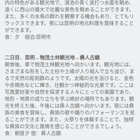
内の特色がある観光地で、滇池の青く波打つ水面を眺め、
遠くに西山の雄大で壮麗な景色を眺めることができます。
また、多くの水鳥の群れを観察する機会もあり、とてもリ
ラックスできます。夜には昆明の地元料理を賞味すること
ができます。
食：夕 宿泊:昆明市
二日目．昆明
→
物茂土林観光地
→
彝人古鎮
朝食後、車で物茂土林観光地へ向かいます。観光地には、
さまざまな形をした土柱や土峰が入り組んで立ち並び、ま
るで天然の彫刻群のようです。太陽の光を浴びると、金色
や赤褐色などに輝き、壮観かつ神秘的な光景です。ここは
写真愛好家や自然を探求する人々にとっての楽園であり、
地形・地質の成り立ちを学ぶ絶好の場所でもあります。観
光を終えた後、午後には彝人古鎮へ向かいます。夜には彝
族の美食を賞味し、彝族の歌や踊りのパフォーマンスを見
ることができます。また、火祭りを体験することで、独特
な彝族の文化と風情を感じることができるでしょう。
食：朝昼夕 宿：彝人古鎮