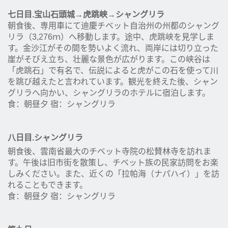
七日目.宝山石頭城
→
虎跳峡
→
シャングリラ
朝食後、専用車にて迪慶チベット自治州の州都のシャング
リラ（3,276ｍ）へ移動します。途中、虎跳峡を見学しま
す。金沙江がその間を勢いよく流れ、両岸には切り立った
崖がそびえ立ち、壮麗な景色が広がります。この峡谷は
「虎跳石」で有名で、伝説によると虎がこの石を使って川
を跳び越えたと言われています。観光を終えた後、シャン
グリラへ向かい、シャングリラのホテルに宿泊します。
食：朝昼夕 宿：シャングリラ
八日目.シャングリラ
朝食後、雲南省最大のチベット寺院の松賛林寺を訪れま
す。午後は旧市街を散策し、チベット族の民家訪問をお楽
しみください。また、近くの「拉帕海（ナパハイ）」を訪
れることもできます。
食：朝昼夕 宿：シャングリラ