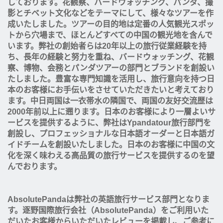
しております。花観察、バードウォッチング、パンダ、撮
影とチベット文化などをテーマにして、様々なツアーを作
成いたしました。ツアーの目的地は定番の人気観光スポッ
トから穴場まで、ほとんどすべての中国の観光地を含んで
います。弊社の創始者らは20年以上の旅行従業経験を持
ち、長年の経験と努力を重ね、バードウォッチング、花観
察、博物、会務とパンダツアーの部門とブランドを創設い
たしました。豊富な専門知識を活用し、旅行意向を持つ日
本のお客様にお手伝いをさせていただきたいと考えており
ます。中日両国は一衣帯水の隣国で、両国の友好交流歴は
2000年前以上に遡ります。日本のお客様により一層よいサ
ービスを提供するように、弊社はYpandatour旅行部門を
創設し、プロフェッショナルな日本語オーダーと日本語ガ
イドチームを創設いたしました。日本のお客様に中国の文
化を深く味わえる高品質の旅行サービスを提供するのを望
んでおります。
AbsolutePandaは弊社の英語旅行サービス部門となりま
す。逐野国際旅行会社（AbsolutePanda）をご利用いた
だいたお客様からいただいたレビューを掲載し、ご参考に