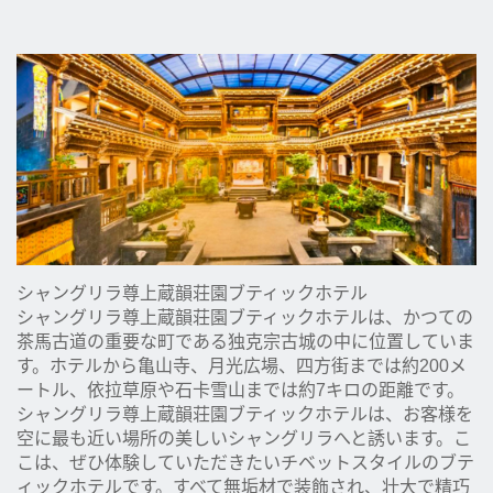
シャングリラ尊上蔵韻荘園ブティックホテル
シャングリラ尊上蔵韻荘園ブティックホテルは、かつての
茶馬古道の重要な町である独克宗古城の中に位置していま
す。ホテルから亀山寺、月光広場、四方街までは約200メ
ートル、依拉草原や石卡雪山までは約7キロの距離です。
シャングリラ尊上蔵韻荘園ブティックホテルは、お客様を
空に最も近い場所の美しいシャングリラへと誘います。こ
こは、ぜひ体験していただきたいチベットスタイルのブテ
ィックホテルです。すべて無垢材で装飾され、壮大で精巧