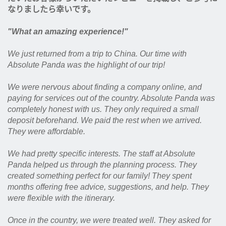
なりましたら幸いです。
"What an amazing experience!"
We just returned from a trip to China. Our time with
Absolute Panda was the highlight of our trip!
We were nervous about finding a company online, and
paying for services out of the country. Absolute Panda was
completely honest with us. They only required a small
deposit beforehand. We paid the rest when we arrived.
They were affordable.
We had pretty specific interests. The staff at Absolute
Panda helped us through the planning process. They
created something perfect for our family! They spent
months offering free advice, suggestions, and help. They
were flexible with the itinerary.
Once in the country, we were treated well. They asked for