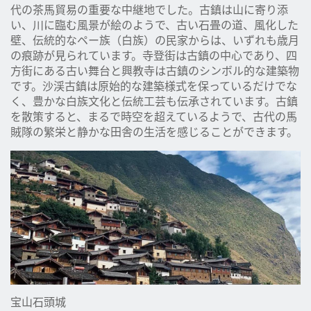
代の茶馬貿易の重要な中継地でした。古鎮は山に寄り添
い、川に臨む風景が絵のようで、古い石畳の道、風化した
壁、伝統的なペー族（白族）の民家からは、いずれも歳月
の痕跡が見られています。寺登街は古鎮の中心であり、四
方街にある古い舞台と興教寺は古鎮のシンボル的な建築物
です。沙渓古鎮は原始的な建築様式を保っているだけでな
く、豊かな白族文化と伝統工芸も伝承されています。古鎮
を散策すると、まるで時空を超えているようで、古代の馬
賊隊の繁栄と静かな田舎の生活を感じることができます。
宝山石頭城