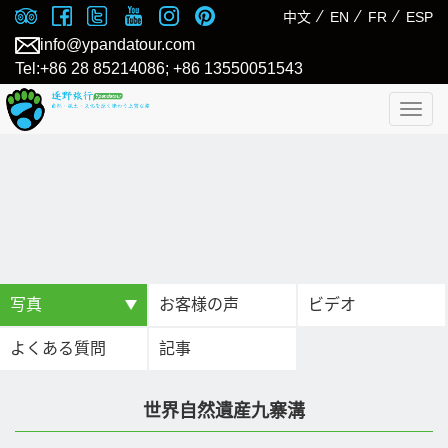
⁄
⁄
⁄
中文
EN
FR
ESP
info@ypandatour.com
Tel:+86 28 85214086; +86 13550051543
Togg
navig
写真
お客様の声
ビデオ
よくある質問
記事
世界自然遺産九寨溝