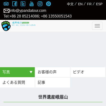
⁄
⁄
⁄
中文
EN
FR
ESP
info@ypandatour.com
Tel:+86 28 85214086; +86 13550051543
Togg
navig
写真
お客様の声
ビデオ
よくある質問
記事
世界遺産峨眉山