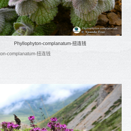
Phyllophyton-complanatum-扭连钱
yton-complanatum-扭连钱