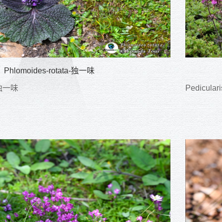
Phlomoides-rotata-独一味
a-独一味
Pedicula