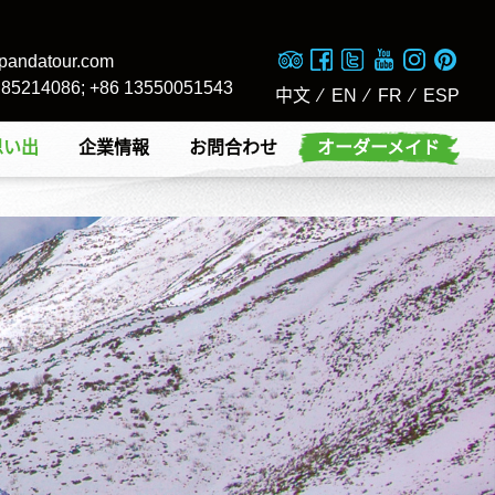
pandatour.com
8 85214086; +86 13550051543
中文
⁄
EN
⁄
FR
⁄
ESP
思い出
企業情報
お問合わせ
オーダーメイド