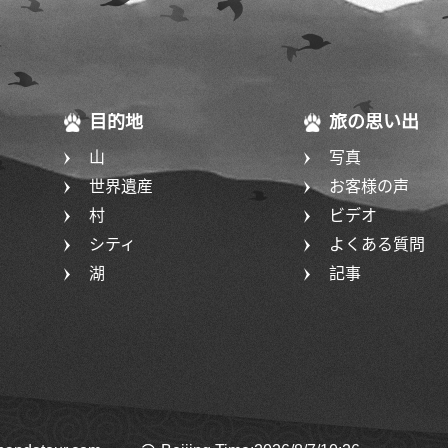
目的地
旅の思い出
山
写真
世界遺産
お客様の声
村
ビデオ
シティ
よくある質問
湖
記事