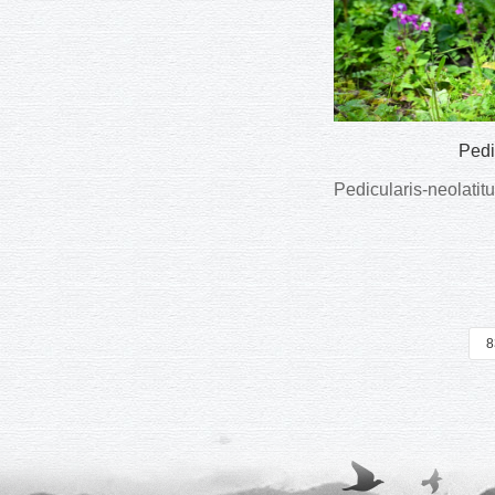
Ped
Pedicularis-neol