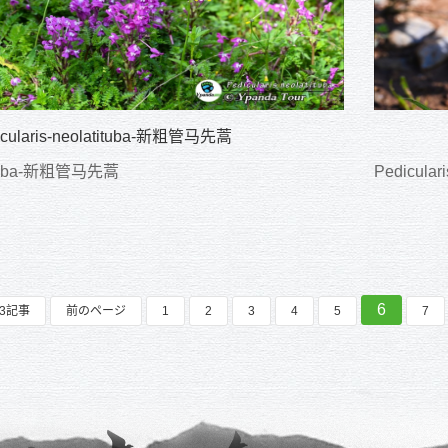
icularis-neolatituba-新粗管马先蒿
atituba-新粗管马先蒿
Pedicular
6
83記事
前のページ
1
2
3
4
5
7