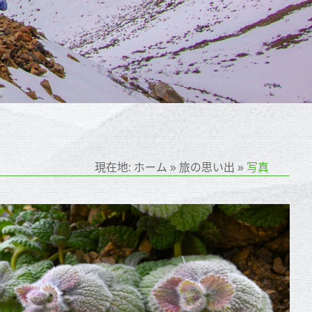
現在地:
ホーム
»
旅の思い出
»
写真