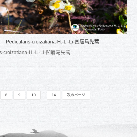
Pedicularis-croizatiana-H.-L.-Li-凹唇马先蒿
is-croizatiana-H -L -Li-凹唇马先蒿
...
8
9
10
14
次のページ