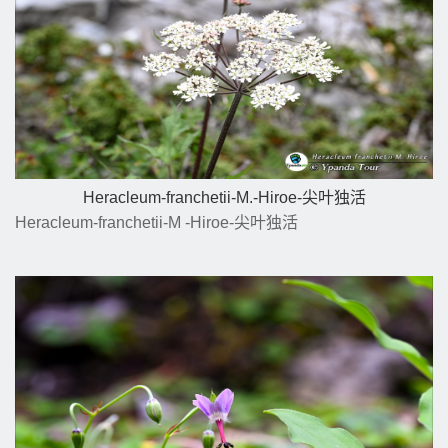
Heracleum-franchetii-M.-Hiroe-尖叶独活
Heracleum-franchetii-M -Hiroe-尖叶独活