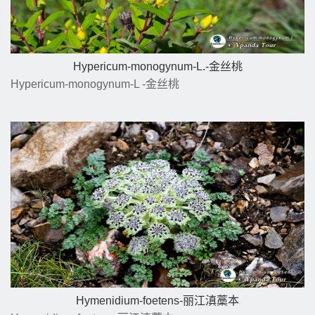
Hypericum-monogynum-L.-金丝桃
Hypericum-monogynum-L -金丝桃
Hymenidium-foetens-丽江滇藁本