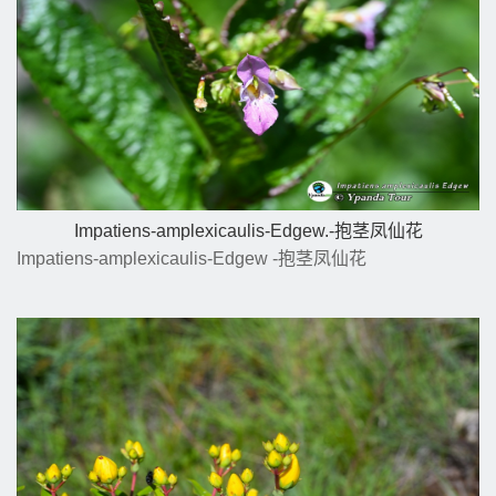
Impatiens-amplexicaulis-Edgew.-抱茎凤仙花
Impatiens-amplexicaulis-Edgew -抱茎凤仙花