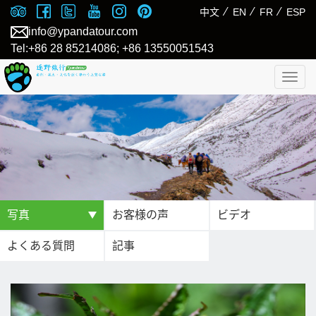
⁄
⁄
⁄
中文
EN
FR
ESP
info@ypandatour.com
Tel:+86 28 85214086; +86 13550051543
Togg
navig
写真
お客様の声
ビデオ
よくある質問
記事