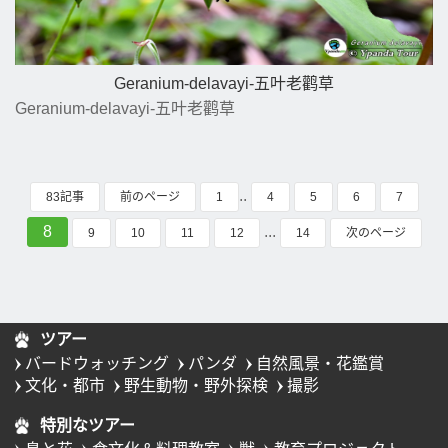
Geranium-delavayi-五叶老鹳草
Geranium-delavayi-五叶老鹳草
..
83記事
前のページ
1
4
5
6
7
8
...
9
10
11
12
14
次のページ
ツアー
バードウォッチング
パンダ
自然風景・花鑑賞
文化・都市
野生動物・野外探検
撮影
特別なツアー