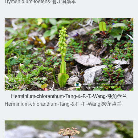
Hymenidium-foetens-丽江滇藁本
Herminium-chloranthum-Tang-&-F.-T.-Wang-矮角盘兰
Herminium-chloranthum-Tang-&-F -T -Wang-矮角盘兰