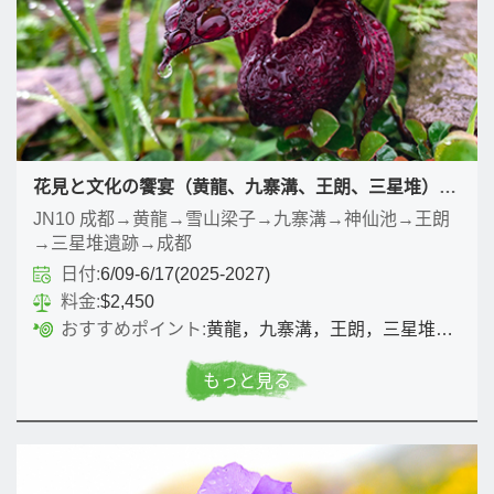
花見と文化の饗宴（黄龍、九寨溝、王朗、三星堆）9日ツアー
JN10 成都→黄龍→雪山梁子→九寨溝→神仙池→王朗
→三星堆遺跡→成都
日付:
6/09-6/17(2025-2027)
料金:
$2,450
おすすめポイント:
黄龍，九寨溝，王朗，三星堆＋花見と文化
もっと見る