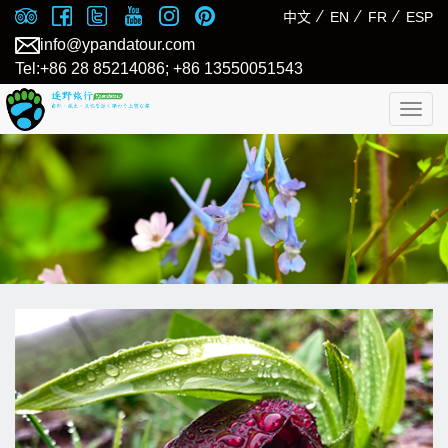
⁄
⁄
⁄
中文
EN
FR
ESP
info@ypandatour.com
Tel:+86 28 85214086; +86 13550051543
Togg
navig