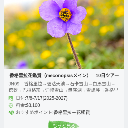
香格里拉花鑑賞（meconopsisメイン） 10日ツアー
JN09 香格里拉→碧沽天池→石卡雪山→白馬雪山→
徳欽→巴拉格宗→迪隆雪山→無底湖→雪鶏坪→香格里
拉
日付:
7/8-7/17(2025-2027)
料金:
$3,100
おすすめポイント:
香格里拉＋花鑑賞
もっと見る