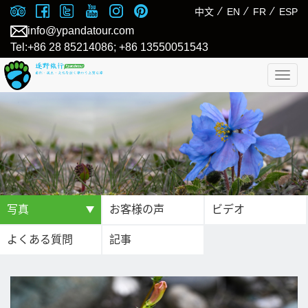
⁄
⁄
⁄
中文
EN
FR
ESP
info@ypandatour.com
Tel:+86 28 85214086; +86 13550051543
Togg
navig
写真
お客様の声
ビデオ
よくある質問
記事