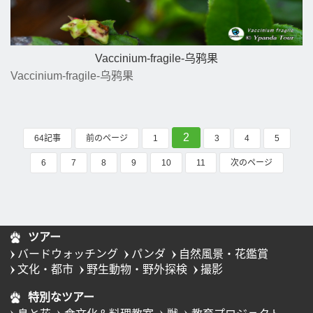
Vaccinium-fragile-乌鸦果
Vaccinium-fragile-乌鸦果
2
64記事
前のページ
1
3
4
5
6
7
8
9
10
11
次のページ
ツアー
バードウォッチング
パンダ
自然風景・花鑑賞
文化・都市
野生動物・野外探検
撮影
特別なツアー