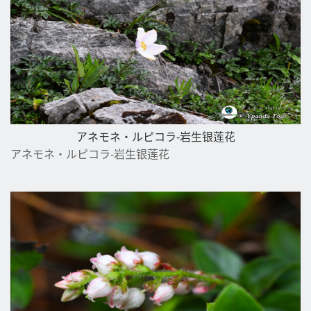
アネモネ・ルピコラ-岩生银莲花
アネモネ・ルピコラ-岩生银莲花