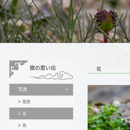
旅の思い出
花
写真
風景
花
鳥