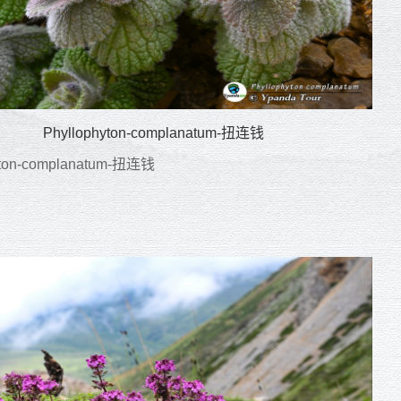
Phyllophyton-complanatum-扭连钱
yton-complanatum-扭连钱