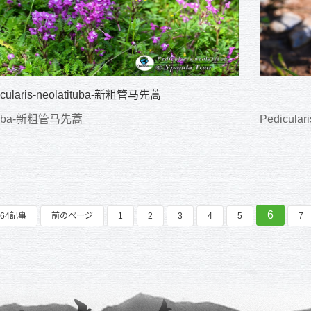
icularis-neolatituba-新粗管马先蒿
atituba-新粗管马先蒿
Pedicular
6
64記事
前のページ
1
2
3
4
5
7