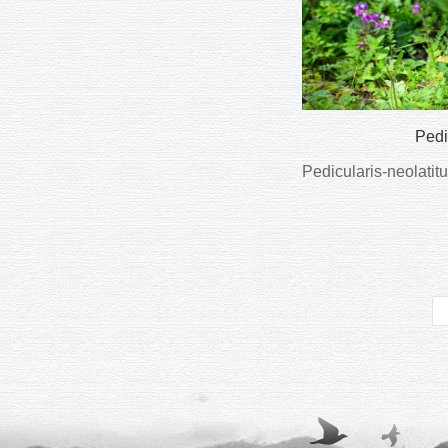
Ped
Pedicularis-neol