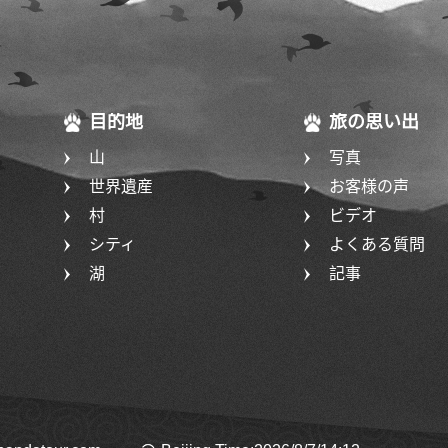
目的地
旅の思い出
山
写真
世界遺産
お客様の声
村
ビデオ
シティ
よくある質問
湖
記事