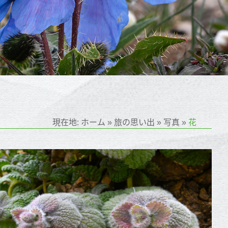
現在地:
ホーム
»
旅の思い出
»
写真
»
花