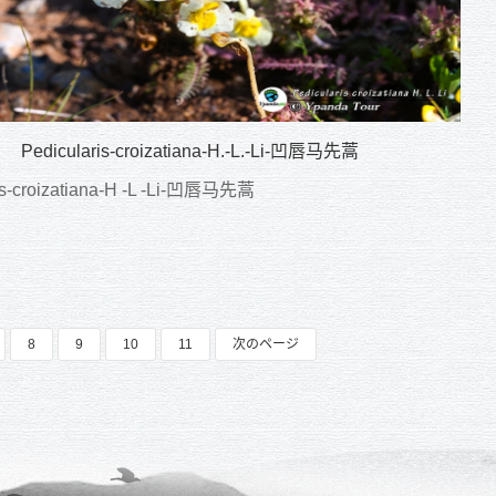
Pedicularis-croizatiana-H.-L.-Li-凹唇马先蒿
is-croizatiana-H -L -Li-凹唇马先蒿
8
9
10
11
次のページ