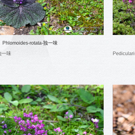
Phlomoides-rotata-独一味
a-独一味
Pedicula