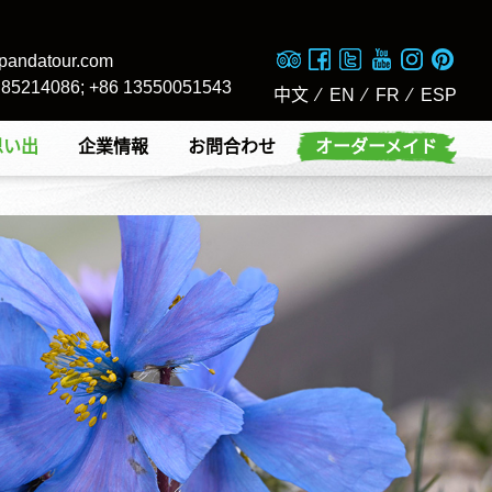
pandatour.com
8 85214086; +86 13550051543
中文
⁄
EN
⁄
FR
⁄
ESP
思い出
企業情報
お問合わせ
オーダーメイド