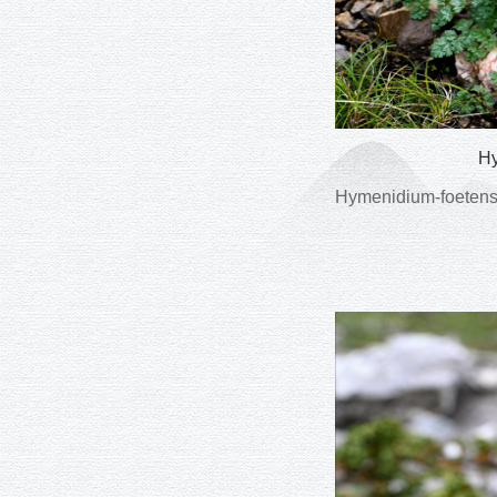
H
Hymenidium-foet