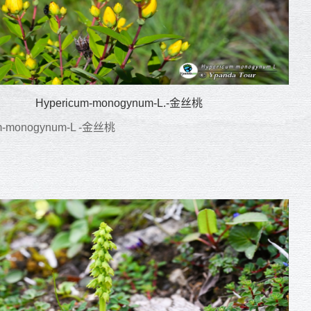
Hypericum-monogynum-L.-金丝桃
m-monogynum-L -金丝桃