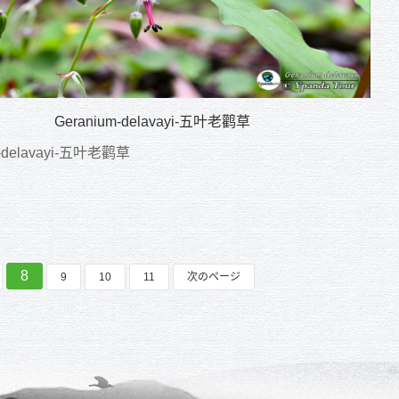
Geranium-delavayi-五叶老鹳草
m-delavayi-五叶老鹳草
8
9
10
11
次のページ