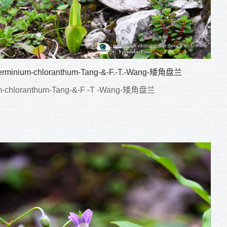
erminium-chloranthum-Tang-&-F.-T.-Wang-矮角盘兰
m-chloranthum-Tang-&-F -T -Wang-矮角盘兰