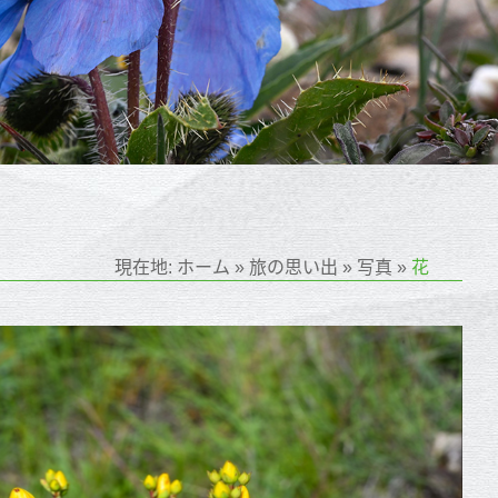
現在地:
ホーム
»
旅の思い出
»
写真
»
花