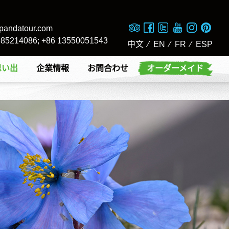
pandatour.com
8 85214086; +86 13550051543
中文
⁄
EN
⁄
FR
⁄
ESP
思い出
企業情報
お問合わせ
オーダーメイド