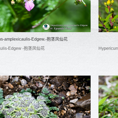
ens-amplexicaulis-Edgew.-抱茎凤仙花
icaulis-Edgew -抱茎凤仙花
Hypericu