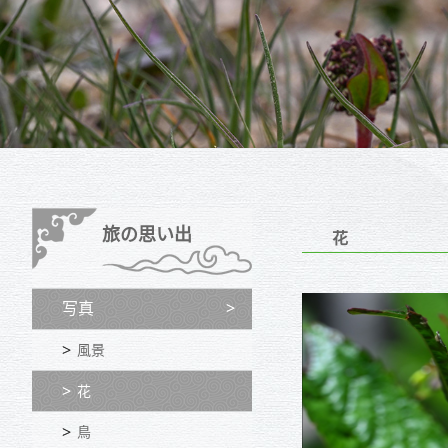
旅の思い出
花
写真
風景
花
鳥