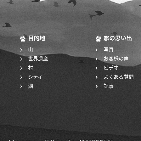
目的地
旅の思い出
山
写真
世界遺産
お客様の声
村
ビデオ
シティ
よくある質問
湖
記事